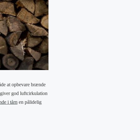
måde at opbevare brænde
giver god luftcirkulation
de i tårn
en pålidelig