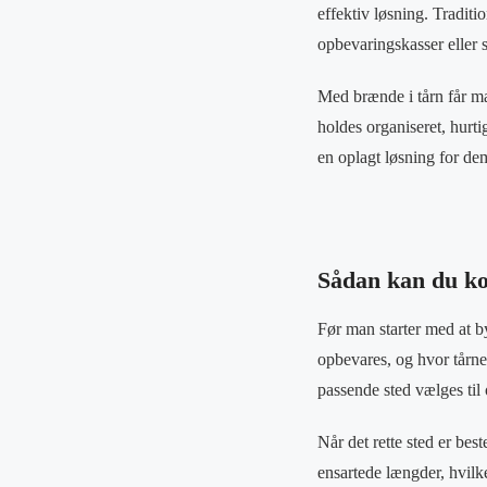
effektiv løsning. Tradit
opbevaringskasser eller 
Med brænde i tårn får ma
holdes organiseret, hurti
en oplagt løsning for dem
Sådan kan du k
Før man starter med at by
opbevares, og hvor tårne
passende sted vælges til
Når det rette sted er best
ensartede længder, hvilket