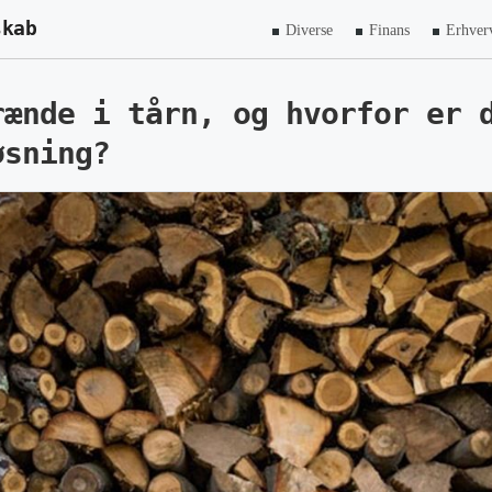
skab
Diverse
Finans
Erhver
rænde i tårn, og hvorfor er 
øsning?