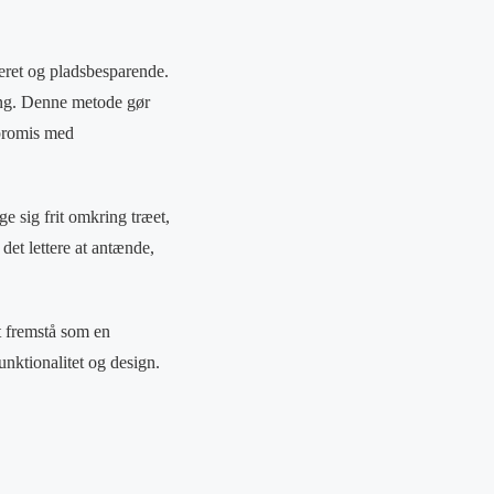
seret og pladsbesparende.
ling. Denne metode gør
promis med
ge sig frit omkring træet,
det lettere at antænde,
t fremstå som en
unktionalitet og design.