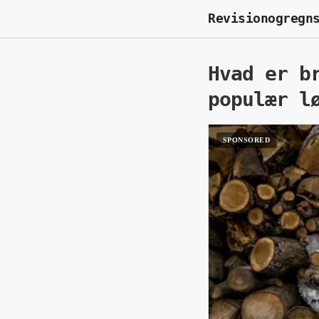
Revisionogregn
Hvad er b
populær l