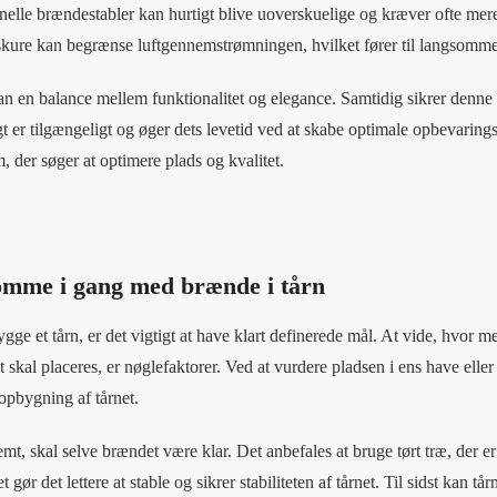
ionelle brændestabler kan hurtigt blive uoverskuelige og kræver ofte mer
skure kan begrænse luftgennemstrømningen, hvilket fører til langsomme
n en balance mellem funktionalitet og elegance. Samtidig sikrer denne
gt er tilgængeligt og øger dets levetid ved at skabe optimale opbevarings
, der søger at optimere plads og kvalitet.
omme i gang med brænde i tårn
gge et tårn, er det vigtigt at have klart definerede mål. At vide, hvor 
t skal placeres, er nøglefaktorer. Ved at vurdere pladsen i ens have ell
 opbygning af tårnet.
emt, skal selve brændet være klar. Det anbefales at bruge tørt træ, der er 
 gør det lettere at stable og sikrer stabiliteten af tårnet. Til sidst kan tår