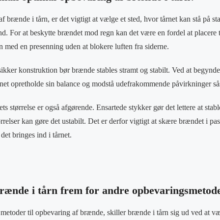
f brænde i tårn, er det vigtigt at vælge et sted, hvor tårnet kan stå på st
nd. For at beskytte brændet mod regn kan det være en fordel at placere t
n med en presenning uden at blokere luften fra siderne.
sikker konstruktion bør brænde stables stramt og stabilt. Ved at begynd
rnet opretholde sin balance og modstå udefrakommende påvirkninger så
ts størrelse er også afgørende. Ensartede stykker gør det lettere at stable
ørrelser kan gøre det ustabilt. Det er derfor vigtigt at skære brændet i p
 det bringes ind i tårnet.
rænde i tårn frem for andre opbevaringsmetod
metoder til opbevaring af brænde, skiller brænde i tårn sig ud ved at væ