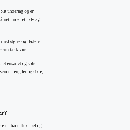
abilt underlag og er
årnet under et halvtag
e med større og fladere
som stærk vind.
 et ensartet og solidt
assende længder og sikre,
er?
re en både fleksibel og